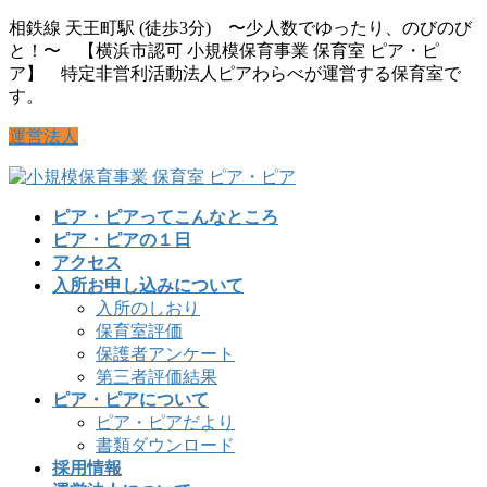
コ
ナ
相鉄線 天王町駅 (徒歩3分) 〜少人数でゆったり、のびのび
ン
ビ
と！〜 【横浜市認可 小規模保育事業 保育室 ピア・ピ
テ
ゲ
ア】 特定非営利活動法人ピアわらべが運営する保育室で
ン
ー
す。
ツ
シ
運営法人
に
ョ
移
ン
動
に
移
ピア・ピアってこんなところ
動
ピア・ピアの１日
アクセス
入所お申し込みについて
入所のしおり
保育室評価
保護者アンケート
第三者評価結果
ピア・ピアについて
ピア・ピアだより
書類ダウンロード
採用情報